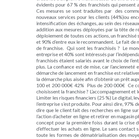
évidents pour 67 % des franchisés qui pensent 
Ces mesures se sont traduites par des communi
nouveaux services pour les clients (44%)ou enc
intensification des échanges, au sein des réseau
addition aux mesures déployées par la tête de ré
déploiement de toutes ces actions, un franchisé s
et 90% d’entre eux le recommandent. Le fait de n
de franchise. Qui sont les franchisés ? Le monde
entreprise et 40% sont intéressés par l’indépenda
franchisés étaient salariés avant le choix de l’
plus. La confiance est de mise, car l’ancienneté e
démarche de lancement en franchise est relativeme
la démarche plus aisée afin d’obtenir un prêt 
100 et 200 000€ 42% Plus de 200 000€ Ce coût 
choisissent la franchise ? L’accompagnement et l
Limiter les risques financiers (25 %) Le digital, l
l’entreprise s’est produite. Pour ainsi dire, 97% 
dire que le client fait des recherches en ligne su
l’action d’acheter en ligne et retirer en magasin
concept pour la première foiss durant la crise 
d’effectuer les achats en ligne. Le sans contac
toute les formes de dématérialisation des moy