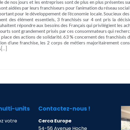
 de nos jours et les entreprises sont de plus en plus présentes sur
sont aidées par leurs franchiseurs pour l’animation du réseau social
mportant pour le développement de l’économie locale. Soucieux d
nt des élément essentiels, 3 franchisés sur 4 ont pris la décisi
 souhaitent répondre aux besoins des Français qui privilégient les
 courts sont grandement prisés par ces consommateurs qui recherc
n place des actions de solidarité. 63 % concernent des franchisés d
tion d’une franchise, les 2 corps de métiers majoritairement con
[…]
s
multi-units
Contactez-nous !
z votre
Cerca Europe
54-56 Avenue Hoche