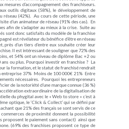
 aux mesures d’accompagnement des franchiseurs.
aux outils digitaux (58%), le développement de
du réseau (42%). Au cours de cette période, une
visite d’un animateur de réseau (91% des cas). En
s afin de s’adapter au mieux à la crise. Suite au
sés sont donc satisfaits du modèle de la franchise
pagné est révélateur du bénéfice d’être en réseau
, près d’un tiers d’entre eux souhaite créer leur
chise. Il est intéressant de souligner que 72% des
 moins, et 54% ont un niveau de diplôme Bac +2 ou
10 ans ou plus. Pourquoi investir en franchise ? La
r la formation, et le statut de franchisé rendrait
 son entreprise 37% Moins de 100 000€ 21% Entre
ements nécessaires. Pourquoi les entrepreneurs
ficier de la notoriété d’une marque connue (36 %)
 accélération extraordinaire de la digitalisation de
tielle du phygital avec le « Web to store » c’est à
ême optique, le ‘Click & Collect’ qui se défini par
 sachant que 21% des français se sont servis de ce
rs commerces de proximité donnent la possibilité
es proposent le paiement sans contact) ainsi que
hone. (69% des franchises proposent ce type de