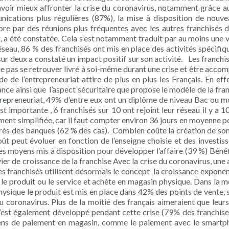
avoir mieux affronter la crise du coronavirus, notamment grâce
cations plus régulières (87%), la mise à disposition de nouve
ore par des réunions plus fréquentes avec les autres franchisés 
x, a été constatée. Cela s’est notamment traduit par au moins une 
seau, 86 % des franchisés ont mis en place des activités spécifique
ur deux a constaté un impact positif sur son activité. Les franchi
e pas se retrouver livré à soi-même durant une crise et être accom
 de l’entrepreneuriat attire de plus en plus les Français. En effet
nce ainsi que l’aspect sécuritaire que propose le modèle de la fran
entrepreneuriat, 49% d’entre eux ont un diplôme de niveau Bac ou
st importante , 6 franchisés sur 10 ont rejoint leur réseau il y a 
nt simplifiée, car il faut compter environ 36 jours en moyenne pou
auprès des banques (62 % des cas). Combien coûte la création de
peut évoluer en fonction de l’enseigne choisie et des investiss
es moyens mis à disposition pour développer l’affaire (39 %) Béné
evier de croissance de la franchise Avec la crise du coronavirus, une
des franchisés utilisent désormais le concept la croissance exponen
r le produit ou le service et achète en magasin physique. Dans la m
 physique le produit est mis en place dans 42% des points de vente,
du coronavirus. Plus de la moitié des français aimeraient que leu
t s’est également développé pendant cette crise (79% des franchis
ens de paiement en magasin, comme le paiement avec le smartp