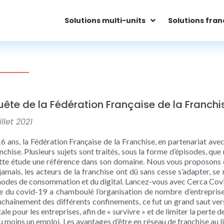
Solutions multi-units
Solutions fran
ête de la Fédération Française de la Franchi
illet 2021
6 ans, la Fédération Française de la Franchise, en partenariat avec 
chise. Plusieurs sujets sont traités, sous la forme d’épisodes, qu
ette étude une référence dans son domaine. Nous vous proposons de
jamais, les acteurs de la franchise ont dû sans cesse s’adapter, se r
modes de consommation et du digital. Lancez-vous avec Cerca Covid 
se du covid-19 a chamboulé l’organisation de nombre d’entreprises.
’enchaînement des différents confinements, ce fut un grand saut ver
ale pour les entreprises, afin de « survivre » et de limiter la perte d
au moins un emploi. Les avantages d’être en réseau de franchise au