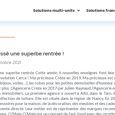
Solutions multi-units
Solutions fran
ssé une superbe rentrée !
ctobre 2021
ne superbe rentrée Cette année, 6 nouvelles enseignes font leu
révolution Cerca ! Ma précieuse Créée en 2019, Ma précieuse est s
(bijoux, voiles…), les robes pour les petites demoiselles d’honneur e
 plus L’Agencerie Créée en 2017 par Julien Raynaud, l’Agencerie est 
s immobiliers. La première agence a ouvert à Albi, dans le Tarn.
a réfection de toiture. Elle est située dans la région de Nancy. En 2
ssoires pour la maison, de la décoration, des meubles et des cade
ente directe. Leur métier est de représenter des marques reconnu
que. O’Malo O’Malo est un concept de fast-food avec des recettes