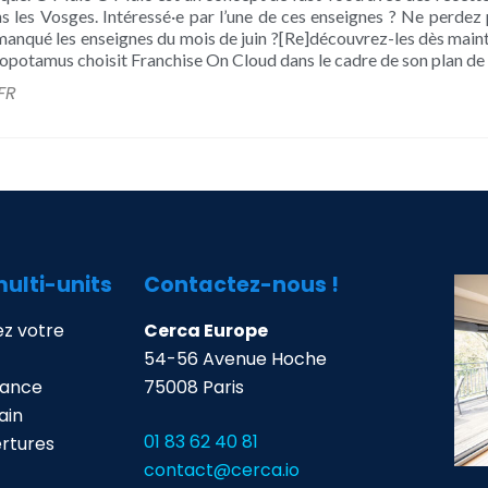
s les Vosges. Intéressé·e par l’une de ces enseignes ? Ne perdez
 manqué les enseignes du mois de juin ?[Re]découvrez-les dès mainte
opotamus choisit Franchise On Cloud dans le cadre de son plan de
FR
multi-units
Contactez-nous !
z votre
Cerca Europe
54-56 Avenue Hoche
mance
75008 Paris
ain
01 83 62 40 81
ertures
contact@cerca.io