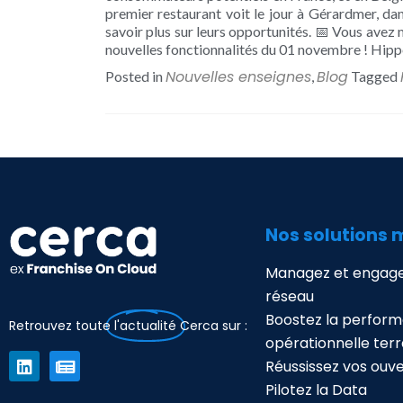
premier restaurant voit le jour à Gérardmer, dan
savoir plus sur leurs opportunités. 📅 Vous avez
nouvelles fonctionnalités du 01 novembre ! Hipp
Nouvelles enseignes
Blog
Posted in
,
Tagged
Nos solutions 
Managez et engage
réseau
Boostez la perfor
Retrouvez toute
l'actualité
Cerca sur :
opérationnelle terr
Réussissez vos ouv
Pilotez la Data