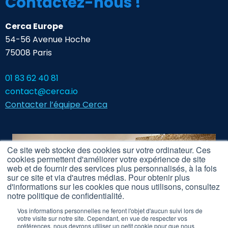
Contactez-nous !
Cerca Europe
54-56 Avenue Hoche
75008 Paris
01 83 62 40 81
contact@cerca.io
Contacter l’équipe Cerca
Ce site web stocke des cookies sur votre ordinateur. Ces
cookies permettent d'améliorer votre expérience de site
web et de fournir des services plus personnalisés, à la fois
sur ce site et via d'autres médias. Pour obtenir plus
d'informations sur les cookies que nous utilisons, consultez
notre politique de confidentialité.
Vos informations personnelles ne feront l'objet d'aucun suivi lors de
votre visite sur notre site. Cependant, en vue de respecter vos
préférences, nous devrons utiliser un petit cookie pour que nous