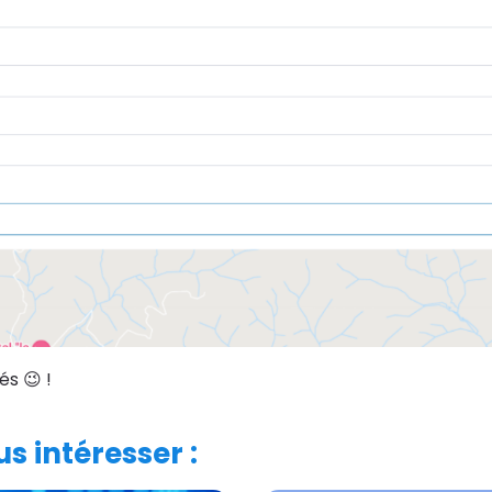
és 😉 !
s intéresser :