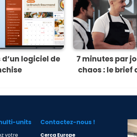
 d’un logiciel de
7 minutes par jo
nchise
chaos : le brie
multi-units
Contactez-nous !
z votre
Cerca Europe