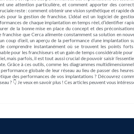
tent une attention particulière, et comment apporter des correct
ruciale reste : comment obtenir une vision synthétique et rapide d
nsés pour la gestion de franchise. L’idéal est un logiciel de ges
rformances de chaque implantation en temps réel, d’identifier ra
surer de la bonne mise en place du concept et des préconisation
 franchise que Cerca alimente constamment sa solution en nouvel
n coup d’œil, un aperçu de la performance d’une implantation sur
de comprendre instantanément où se trouvent les points forts e
mable pour les franchiseurs et un gain de temps considérable pour 
l, mais parfois, il est tout aussi crucial de pouvoir saisir l’essenti
e. Grâce à ces outils, comme les diagrammes multidimensionnels, l
performance globale de leur réseau au lieu de passer des heures 
thétique des performances de vos implantations ? Découvrez comm
éseau ? 👇 Je veux en savoir plus ! Ces articles peuvent vous intéresse