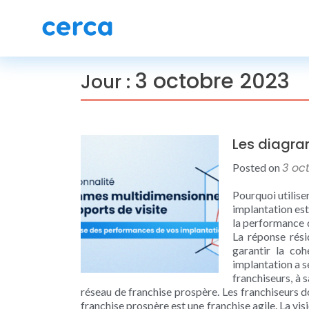
3 octobre 2023
Jour :
Les diagram
3 oc
Posted on
Pourquoi utilis
implantation est
la performance 
La réponse résid
garantir la co
implantation a se
franchiseurs, à s
réseau de franchise prospère. Les franchiseurs d
franchise prospère est une franchise agile. La vis