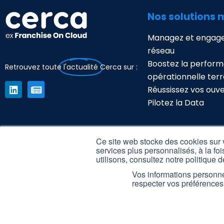
Nos solutions 
Managez et engage
réseau
Boostez la perfor
Retrouvez toute
l'actualité
Cerca sur :
opérationnelle terr
Réussissez vos ouv
Pilotez la Data
Nos solutions 
Ce site web stocke des cookies sur v
services plus personnalisés, à la foi
Séduisez et recrute
utilisons, consultez notre politique d
candidats
Vos informations personnel
respecter vos préférences
Automatisez vos ro