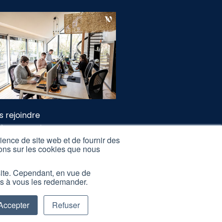
s rejoindre
ès Formations
ience de site web et de fournir des
 Partenaires
tions sur les cookies que nous
tions légales
 site. Cependant, en vue de
lamation Formations
as à vous les redemander.
Accepter
Refuser