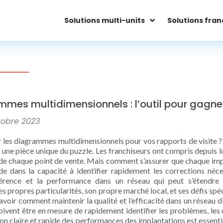
Solutions multi-units
Solutions fran
mes multidimensionnels : l’outil pour gagner
tobre 2023
er les diagrammes multidimensionnels pour vos rapports de visite 
 une pièce unique du puzzle. Les franchiseurs ont compris depuis 
de chaque point de vente. Mais comment s’assurer que chaque impl
e dans la capacité à identifier rapidement les corrections nécess
hérence et la performance dans un réseau qui peut s’étendre
s propres particularités, son propre marché local, et ses défis spéci
avoir comment maintenir la qualité et l’efficacité dans un réseau div
oivent être en mesure de rapidement identifier les problèmes, les
ion claire et rapide des performances des implantations est essenti