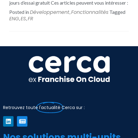
jours d’essai gratuit Ces articles peuvent vous intéresser :
Développement
Fonctionnalités
Posted in
,
Tagged
ENG
ES
FR
,
,
Retrouvez toute
l'actualité
Cerca sur :
Nos solutions multi-units