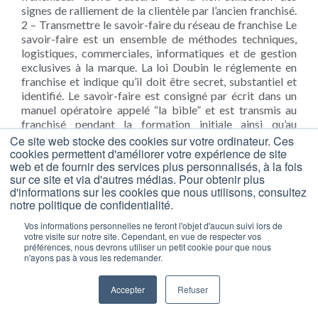
signes de ralliement de la clientèle par l’ancien franchisé.
2 – Transmettre le savoir-faire du réseau de franchise Le
savoir-faire est un ensemble de méthodes techniques,
logistiques, commerciales, informatiques et de gestion
exclusives à la marque. La loi Doubin le réglemente en
franchise et indique qu’il doit être secret, substantiel et
identifié. Le savoir-faire est consigné par écrit dans un
manuel opératoire appelé “la bible” et est transmis au
franchisé pendant la formation initiale ainsi qu’au
quotidien via des supports dédiés. Puisqu’il est secret, le
Ce site web stocke des cookies sur votre ordinateur. Ces
cookies permettent d'améliorer votre expérience de site
franchisé s’engage à ne pas transmettre le savoir-faire,
web et de fournir des services plus personnalisés, à la fois
(notamment aux réseaux concurrents) au risque de nuire
sur ce site et via d'autres médias. Pour obtenir plus
au réseau de franchise. 3 – Assister commercialement et
d'informations sur les cookies que nous utilisons, consultez
techniquement ses franchisés Le soutien commercial et
notre politique de confidentialité.
technique est obligatoire en franchise. Il commence dès
la création du projet jusqu’à l’ouverture du commerce et
Vos informations personnelles ne feront l'objet d'aucun suivi lors de
votre visite sur notre site. Cependant, en vue de respecter vos
durant toute la durée du contrat. Ce soutien constitue le
préférences, nous devrons utiliser un petit cookie pour que nous
point fort de la franchise par rapport à l’entrepreneuriat.
n'ayons pas à vous les redemander.
Chaque unité du réseau est régulièrement visitée par un
animateur qui vient apporter son expérience et vérifier
Accepter
Refuser
que le concept est bien appliqué selon les règles établies.
Qui a inventé la franchise ? L’histoire de la franchise et ses