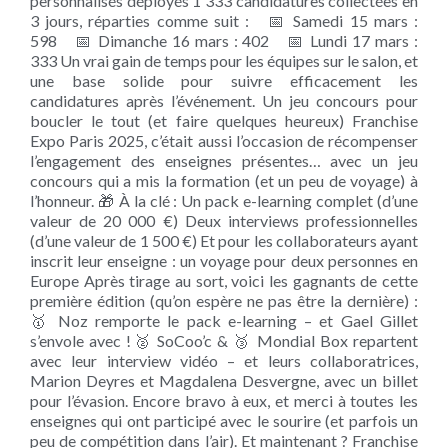
personnalisés déployés 1 333 candidatures collectées en
3 jours, réparties comme suit : 📅 Samedi 15 mars :
598 📅 Dimanche 16 mars : 402 📅 Lundi 17 mars :
333 Un vrai gain de temps pour les équipes sur le salon, et
une base solide pour suivre efficacement les
candidatures après l’événement. Un jeu concours pour
boucler le tout (et faire quelques heureux) Franchise
Expo Paris 2025, c’était aussi l’occasion de récompenser
l’engagement des enseignes présentes… avec un jeu
concours qui a mis la formation (et un peu de voyage) à
l’honneur. 🎁 À la clé : Un pack e-learning complet (d’une
valeur de 20 000 €) Deux interviews professionnelles
(d’une valeur de 1 500 €) Et pour les collaborateurs ayant
inscrit leur enseigne : un voyage pour deux personnes en
Europe Après tirage au sort, voici les gagnants de cette
première édition (qu’on espère ne pas être la dernière) :
🥇 Noz remporte le pack e-learning – et Gael Gillet
s’envole avec !🥈 SoCoo’c & 🥉 Mondial Box repartent
avec leur interview vidéo – et leurs collaboratrices,
Marion Deyres et Magdalena Desvergne, avec un billet
pour l’évasion. Encore bravo à eux, et merci à toutes les
enseignes qui ont participé avec le sourire (et parfois un
peu de compétition dans l’air). Et maintenant ? Franchise