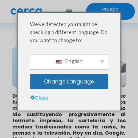
Prueba
gratuita
We've detected you might be
speaking a different language. Do
you want to change to:
English
Change Language
Durante varios años, los franquiciados se
Close
han enfrentado a la evolución de los
métodos de comunicación. Lo digital ha
ido sustituyendo progresivamente al
formato impreso, la cartelería y los
medios tradicionales como la radio, la
prensa o la televisión. Hoy en día, Google,