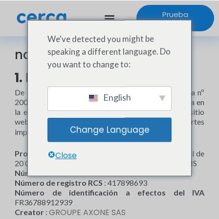
Prueba
gratuita
We've detected you might be
nota máxima
speaking a different language. Do
you want to change to:
1. Presentación del sitio.
De conformidad con el artículo 6 de la Ley francesa nº
English
2004-575, de 21 de junio de 2004, sobre la confianza en
la economía digital, se informa a los usuarios del sitio
Cerca
web de que
la identidad de las distintas partes
Change Language
implicadas en su aplicación y control:
Propietario
: GROUPE AXONE SAS – SAS au capital de
Close
20 000 euros – 5 RUE DE CASTIGLIONE 75001 PARIS
Número SIRET
: 78891293900014
Número de registro RCS
: 417898693
Número de identificación a efectos del IVA
FR36788912939
GROUPE AXONE SAS
Creator
: