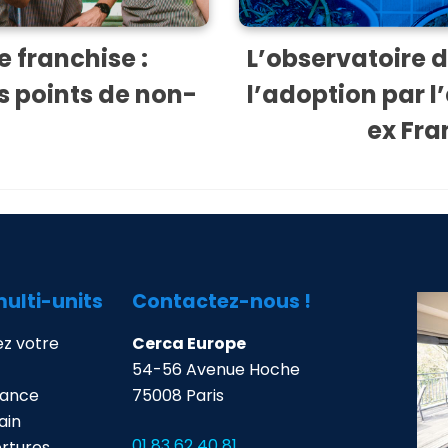
 franchise :
L’observatoire 
s points de non-
l’adoption par 
ex Fra
multi-units
Contactez-nous !
z votre
Cerca Europe
54-56 Avenue Hoche
mance
75008 Paris
ain
01 83 62 40 81
ertures