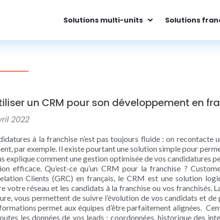
Solutions multi-units
Solutions fran
tiliser un CRM pour son développement en fra
ril 2022
didatures à la franchise n’est pas toujours fluide : on recontacte
, par exemple. Il existe pourtant une solution simple pour permett
us explique comment une gestion optimisée de vos candidatures peu
tion efficace. Qu’est-ce qu’un CRM pour la franchise ? Custo
elation Clients (GRC) en français, le CRM est une solution logic
re votre réseau et les candidats à la franchise ou vos franchisés. L
ture, vous permettent de suivre l’évolution de vos candidats et de 
ormations permet aux équipes d’être parfaitement alignées. Cent
outes les données de vos leads : coordonnées, historique des in