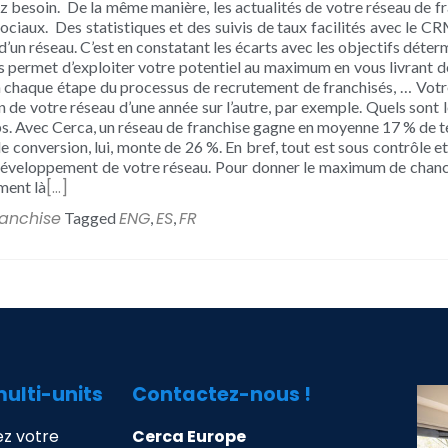
 besoin. De la même manière, les actualités de votre réseau de fr
sociaux. Des statistiques et des suivis de taux facilités avec le CR
’un réseau. C’est en constatant les écarts avec les objectifs déterm
 permet d’exploiter votre potentiel au maximum en vous livrant d
on chaque étape du processus de recrutement de franchisés, … Votr
 de votre réseau d’une année sur l’autre, par exemple. Quels sont le
. Avec Cerca, un réseau de franchise gagne en moyenne 17 % de tem
e conversion, lui, monte de 26 %. En bref, tout est sous contrôle e
développement de votre réseau. Pour donner le maximum de chances
[…]
ment là
ranchise
ENG
ES
FR
Tagged
,
,
multi-units
Contactez-nous !
z votre
Cerca Europe