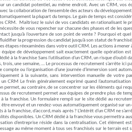
sur un candidat potentiel, au même endroit. Avec un CRM, vos é
Avec la collaboration de l’ensemble des acteurs du développement 
omatiquement la plupart du temps. Le gain de temps est considérab
s CRM. Maîtrisez le suivi de vos candidats en rationalisant le 
cessite de vous repencher sur chacune des phases et de les questi
ntact jusqu’à l’ouverture de son point de vente ? Pourquoi et quel 
fluidifier la progression du candidat jusqu’à son statut de franchi
 les étapes réexaminées dans votre outil CRM. Les actions à mener 
re équipe de développement sait exactement quelle opération est
é à la franchise Sans l’utilisation d’un CRM, un risque d’oubli d
rs, trois, une semaine, … Le processus de recrutement s’arrête ic
 compte ou l’organisation d’une journée d’immersion sont automa
atiquement à la suivante, sans intervention manuelle de votre 
c un CRM Le frein généralement exprimé quand l’automatisation arr
n permet, au contraire, de se concentrer sur les éléments qui requi
cessus de recrutement permet aux équipes de prendre plus de temp
t à la franchise. Un formulaire rempli sur le site dédié au recru
être envoyé et un rendez-vous automatiquement organisé sur un cr
 à la franchise, d’accord, mais après ? L’intérêt d’un CRM ne s’arrê
alités disponibles. Un CRM dédié à la franchise vous permettra auss
tion d’entreprise réside dans la centralisation. Cet élément est,
message au même moment à tous ses franchisés sur le terrain est 