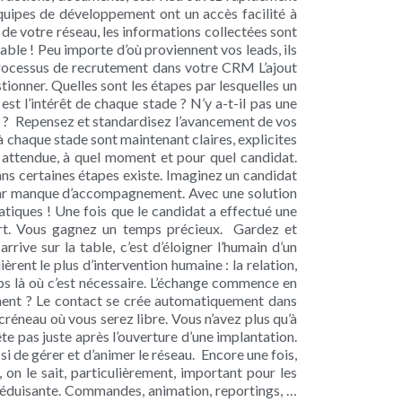
quipes de développement ont un accès facilité à
de votre réseau, les informations collectées sont
le ! Peu importe d’où proviennent vos leads, ils
processus de recrutement dans votre CRM L’ajout
onner. Quelles sont les étapes par lesquelles un
est l’intérêt de chaque stade ? N’y a-t-il pas une
sé ? Repensez et standardisez l’avancement de vos
à chaque stade sont maintenant claires, explicites
 attendue, à quel moment et pour quel candidat.
ans certaines étapes existe. Imaginez un candidat
i par manque d’accompagnement. Avec une solution
tiques ! Une fois que le candidat a effectué une
part. Vous gagnez un temps précieux. Gardez et
ive sur la table, c’est d’éloigner l’humain d’un
èrent le plus d’intervention humaine : la relation,
s là où c’est nécessaire. L’échange commence en
tement ? Le contact se crée automatiquement dans
éneau où vous serez libre. Vous n’avez plus qu’à
te pas juste après l’ouverture d’une implantation.
i de gérer et d’animer le réseau. Encore une fois,
 on le sait, particulièrement, important pour les
séduisante. Commandes, animation, reportings, …