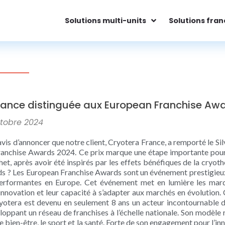
Solutions multi-units
Solutions fran
rance distinguée aux European Franchise Aw
ctobre 2024
is d’annoncer que notre client, Cryotera France, a remporté le Si
anchise Awards 2024. Ce prix marque une étape importante pour 
t, après avoir été inspirés par les effets bénéfiques de la cryot
s ? Les European Franchise Awards sont un événement prestigieux 
erformantes en Europe. Cet événement met en lumière les marque
nnovation et leur capacité à s’adapter aux marchés en évolution. 
yotera est devenu en seulement 8 ans un acteur incontournable d
loppant un réseau de franchises à l’échelle nationale. Son modè
r le bien-être, le sport et la santé. Forte de son engagement pour 