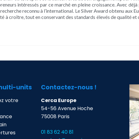
preneurs intéressés par ce marché en pleine croissance. Avec déjà pl
 recherche reconnu à l’international. Le Silver Award obtenu aux 
té à croître, tout en conservant des standards élevés de qualité et
multi-units
Contactez-nous !
z votre
Cerca Europe
54-56 Avenue Hoche
mance
75008 Paris
ain
01 83 62 40 81
ertures