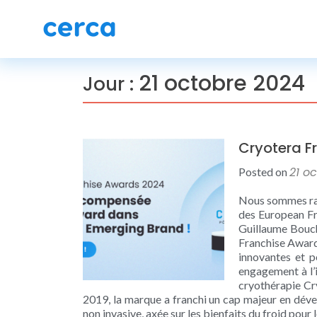
21 octobre 2024
Jour :
Cryotera F
21 o
Posted on
Nous sommes rav
des European Fr
Guillaume Bouche
Franchise Award
innovantes et p
engagement à l’i
cryothérapie Cr
2019, la marque a franchi un cap majeur en déve
non invasive, axée sur les bienfaits du froid pou