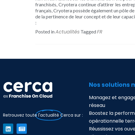
franchisés, Cryotera continue d’attirer les entre
français, Cryotera possède également un pôle de
de la pertinence de leur concept et de leur capaci
:
Actualités
FR
Posted in
Tagged
Nos solutions 
Managez et engage
réseau
Boostez la perfor
Retrouvez toute
l'actualité
Cerca sur :
opérationnelle terr
Réussissez vos ouv