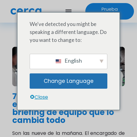
Prueba
gratuita
We've detected you might be
speaking a different language. Do
you want to change to:
English
Change Language
7 minutos al día para
Close
evitar 2 horas de caos: el
briefing de equipo que lo
cambia todo
Son las nueve de la mañana. El encargado de