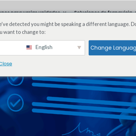
ones para varias unidades
Soluciones de franquicia
've detected you might be speaking a different language. D
u want to change to:
English
Change Langua
Close