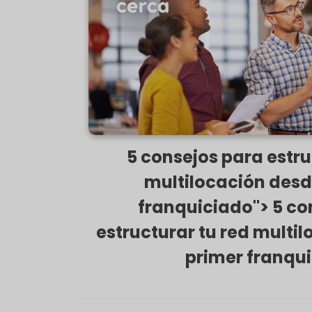
franquiciado">
5 consejos para estru
multilocación desd
franquiciado"> 5 co
estructurar tu red multil
primer franqu