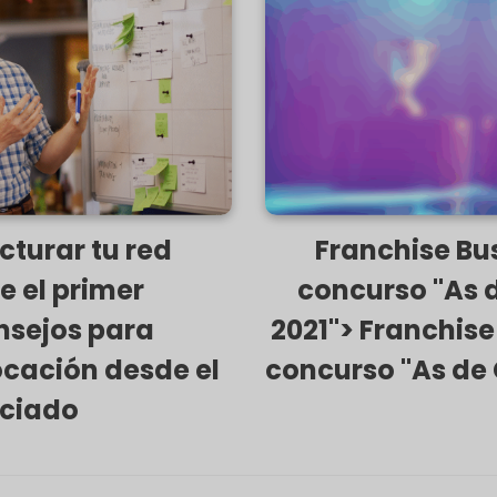
Franchise 2021">
cturar tu red
Franchise Bus
e el primer
concurso "As d
nsejos para
2021"> Franchise
ocación desde el
concurso "As de 
iciado