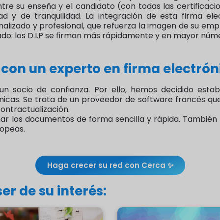
ntre su enseña y el candidato (con todas las certificac
ad y de tranquilidad. La integración de esta firma el
lizado y profesional, que refuerza la imagen de su em
o: los D.I.P se firman más rápidamente y en mayor núm
con un experto en firma electrón
n un socio de confianza. Por ello, hemos decidido est
icas. Se trata de un proveedor de software francés que le 
ontractualización.
r los documentos de forma sencilla y rápida. También le
ropeas.
Haga crecer su red con Cerca ✨
er de su interés:
locación desde el primer
Franchise Business Club or