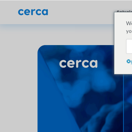
Soluci
We
yo