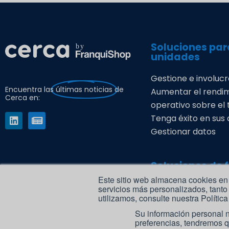
Soluciones par
unidades
Gestione e involucr
Encuentra las
últimas noticias
de
Aumentar el rendi
Cerca en:
operativo sobre el
Tenga éxito en sus
Gestionar datos
Soluciones de 
Este sitio web almacena cookies en s
Atraiga y contrate 
servicios más personalizados, tanto
utilizamos, consulte nuestra Polític
candidatos
Su información personal n
Automatice sus de
preferencias, tendremos q