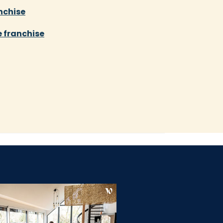
anchise
e franchise