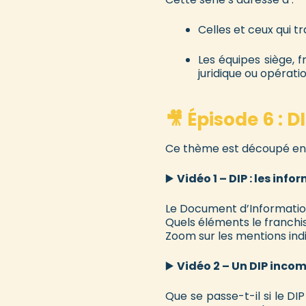
Celles et ceux qui t
Les équipes siège, 
juridique ou opérati
🎥 Épisode 6 : D
Ce thème est découpé en t
▶️
Vidéo 1 – DIP : les inf
Le Document d’Information
Quels éléments le franchis
Zoom sur les mentions ind
▶️
Vidéo 2 – Un DIP inco
Que se passe-t-il si le D