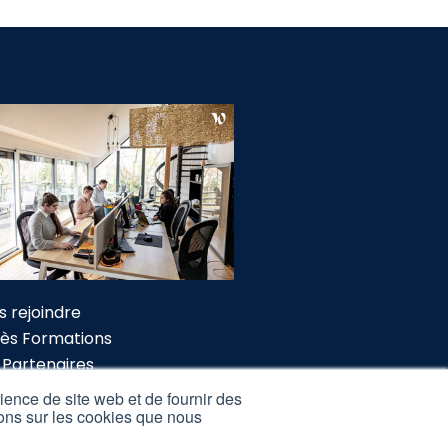
s rejoindre
ès Formations
 Partenaires
tions légales
ience de site web et de fournir des
tions sur les cookies que nous
lamation Formations