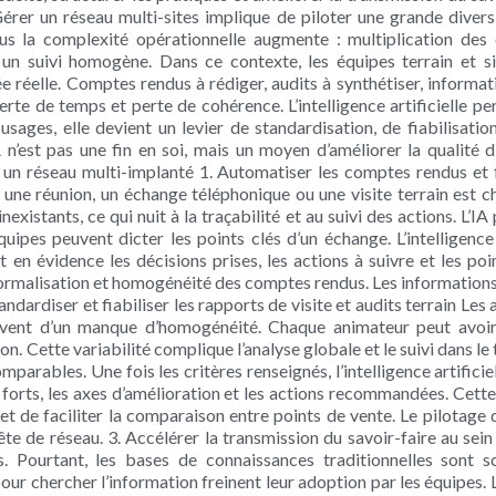
Gérer un réseau multi-sites implique de piloter une grande divers
us la complexité opérationnelle augmente : multiplication des
er un suivi homogène. Dans ce contexte, les équipes terrain et
ée réelle. Comptes rendus à rédiger, audits à synthétiser, infor
perte de temps et perte de cohérence. L’intelligence artificielle p
sages, elle devient un levier de standardisation, de fiabilisati
A n’est pas une fin en soi, mais un moyen d’améliorer la qualité 
s un réseau multi-implanté 1. Automatiser les comptes rendus e
une réunion, un échange téléphonique ou une visite terrain est 
xistants, ce qui nuit à la traçabilité et au suivi des actions. L’I
uipes peuvent dicter les points clés d’un échange. L’intelligence
n évidence les décisions prises, les actions à suivre et les point
formalisation et homogénéité des comptes rendus. Les informations 
tandardiser et fiabiliser les rapports de visite et audits terrain Les
ouvent d’un manque d’homogénéité. Chaque animateur peut avoir
on. Cette variabilité complique l’analyse globale et le suivi dans le 
omparables. Une fois les critères renseignés, l’intelligence artif
s forts, les axes d’amélioration et les actions recommandées. Ce
s et de faciliter la comparaison entre points de vente. Le pilotage de
ête de réseau. 3. Accélérer la transmission du savoir-faire au sei
s. Pourtant, les bases de connaissances traditionnelles sont 
 chercher l’information freinent leur adoption par les équipes. L