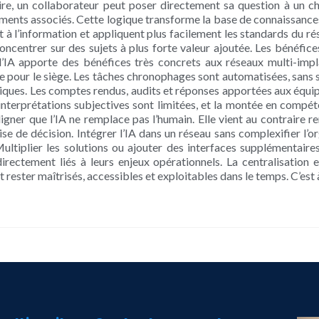
, un collaborateur peut poser directement sa question à un chatb
cuments associés. Cette logique transforme la base de connaissance
à l’information et appliquent plus facilement les standards du ré
ncentrer sur des sujets à plus forte valeur ajoutée. Les bénéfice
 l’IA apporte des bénéfices très concrets aux réseaux multi-imp
que pour le siège. Les tâches chronophages sont automatisées, sans sa
ques. Les comptes rendus, audits et réponses apportées aux équi
 interprétations subjectives sont limitées, et la montée en compé
uligner que l’IA ne remplace pas l’humain. Elle vient au contraire 
e de décision. Intégrer l’IA dans un réseau sans complexifier l’org
Multiplier les solutions ou ajouter des interfaces supplémentair
irectement liés à leurs enjeux opérationnels. La centralisation 
t rester maîtrisés, accessibles et exploitables dans le temps. C’est