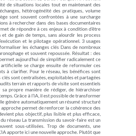
ité de situations locales tout en maintenant des
 échanges, hétérogénéité des pratiques, volume
 siège sont souvent confrontées à une surcharge
mations à rechercher dans des bases documentaires
ermet de répondre à ces enjeux à condition d’être
on et de gain de temps, sans alourdir les process
d’exécution et le pilotage opérationnel. 3 usages
t formaliser les échanges clés Dans de nombreux
chronophage et souvent repoussée. Résultat : des
A permet aujourd’hui de simplifier radicalement ce
 artificielle se charge ensuite de reformuler ces
s à clarifier. Pour le réseau, les bénéfices sont
clés sont centralisées, exploitables et partagées
 audits terrain et rapports de visite sont essentiels
 sa propre manière de rédiger, de hiérarchiser
temps. Grâce à l’IA, il est possible de transformer
icielle génère automatiquement un résumé structuré
tte approche permet de renforcer la cohérence des
vient plus objectif, plus lisible et plus efficace,
n du réseau La transmission du savoir-faire est un
souvent sous-utilisées. Trop de documents, une
’IA apporte ici une nouvelle approche. Plutôt que