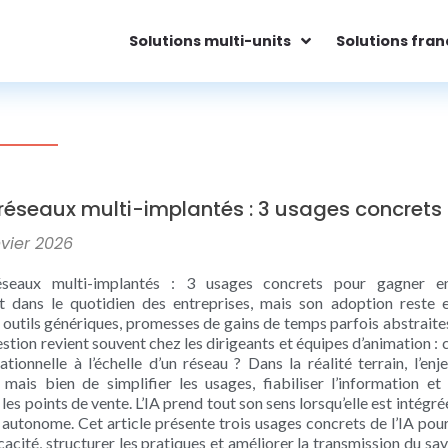
Solutions multi-units
Solutions fran
 réseaux multi-implantés : 3 usages concrets
nvier 2026
seaux multi-implantés : 3 usages concrets pour gagner en eff
t dans le quotidien des entreprises, mais son adoption reste
 outils génériques, promesses de gains de temps parfois abstraites 
estion revient souvent chez les dirigeants et équipes d’animation : 
tionnelle à l’échelle d’un réseau ? Dans la réalité terrain, l’en
 mais bien de simplifier les usages, fiabiliser l’information et
les points de vente. L’IA prend tout son sens lorsqu’elle est inté
utonome. Cet article présente trois usages concrets de l’IA pour
cacité, structurer les pratiques et améliorer la transmission du sa