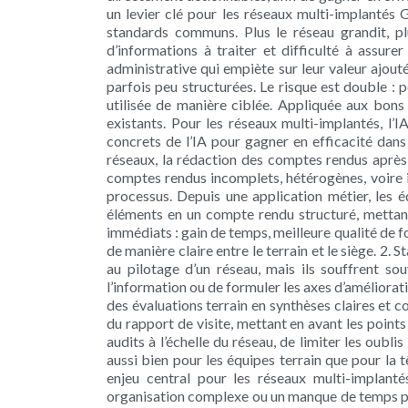
un levier clé pour les réseaux multi-implantés 
standards communs. Plus le réseau grandit, pl
d’informations à traiter et difficulté à assur
administrative qui empiète sur leur valeur ajout
parfois peu structurées. Le risque est double : 
utilisée de manière ciblée. Appliquée aux bons u
existants. Pour les réseaux multi-implantés, l’I
concrets de l’IA pour gagner en efficacité dan
réseaux, la rédaction des comptes rendus après 
comptes rendus incomplets, hétérogènes, voire ine
processus. Depuis une application métier, les éq
éléments en un compte rendu structuré, mettant e
immédiats : gain de temps, meilleure qualité de 
de manière claire entre le terrain et le siège. 2. S
au pilotage d’un réseau, mais ils souffrent s
l’information ou de formuler les axes d’améliorati
des évaluations terrain en synthèses claires et c
du rapport de visite, mettant en avant les point
audits à l’échelle du réseau, de limiter les oubli
aussi bien pour les équipes terrain que pour la t
enjeu central pour les réseaux multi-implanté
organisation complexe ou un manque de temps pour