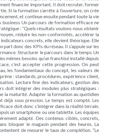
ment financier important. Il doit recruter, former
. Si la formation s’arrête à l’ouverture, on crée
ancement, et continue ensuite pendant toute la vie
ts business Un parcours de formation efficace ne
ratégique : “Quels résultats voulons-nous obtenir
moyen, réduire les non-conformités, accélérer la
 indicateurs concrets, elle devient théorique. Elle
 part donc des KPIs du réseau. Il s’appuie sur les
erformance. Structurer le parcours dans le temps Un
s les mêmes besoins qu’un franchisé installé depuis
ace, c’est accepter cette progression. On peut
seau, les fondamentaux du concept, les valeurs de
 prime : standards, procédures, expérience client,
isation. Lecture fine des indicateurs, gestion des
s doit intégrer des modules plus stratégiques :
ne la maturité. Adapter la formation au quotidien
sont déjà sous pression. Le temps est compté. Les
icace doit donc s’intégrer dans la réalité terrain.
depuis un smartphone ou une tablette. Les équipes
lièrement adapté. Des contenus ciblés, concrets,
sans bloquer le magasin pendant des heures. La
 contentent de mesurer le taux de complétion. “Le