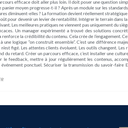
rcours efficace doit aller plus loin. Il doit poser une question si
e panier moyen progresse-t-il ? Après un module sur les standards d’
es diminuent-elles ? La formation devient réellement stratégique lo
oût pour devenir un levier de rentabilité. Intégrer le terrain dans 
vant. Les meilleures pratiques ne viennent pas uniquement du siège
icaces. Un manager expérimenté a trouvé des solutions concrèt
la renforce la crédibilité du contenu. Cela crée de l’engagement. C
 une logique “on construit ensemble”. C’est une différence majeu
 n’est figé. Les attentes clients évoluent. Les outils changent. L
d du retard. Créer un parcours efficace, c’est installer une cultur
ger le feedback, mettre à jour régulièrement les contenus, acco
énement ponctuel. Sécuriser la transmission du savoir-faire En 
FR