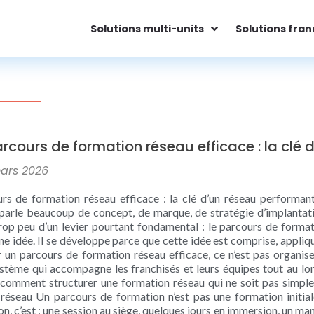
Solutions multi-units
Solutions fran
rcours de formation réseau efficace : la clé
ars 2026
rs de formation réseau efficace : la clé d’un réseau performan
 parle beaucoup de concept, de marque, de stratégie d’implantati
rop peu d’un levier pourtant fondamental : le parcours de form
e idée. Il se développe parce que cette idée est comprise, appliqué
 un parcours de formation réseau efficace, ce n’est pas organiser
ystème qui accompagne les franchisés et leurs équipes tout au lon
 comment structurer une formation réseau qui ne soit pas simpl
réseau Un parcours de formation n’est pas une formation initiale
 c’est : une session au siège, quelques jours en immersion, un man