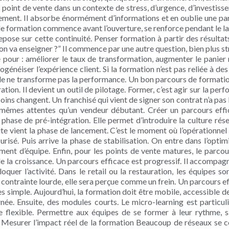
n point de vente dans un contexte de stress, d’urgence, d’investisse
ent. Il absorbe énormément d’informations et en oublie une partie
 de formation commence avant l’ouverture, se renforce pendant le l
epose sur cette continuité. Penser formation à partir des résulta
on va enseigner ?” Il commence par une autre question, bien plus st
 pour : améliorer le taux de transformation, augmenter le panier 
énéiser l’expérience client. Si la formation n’est pas reliée à des
lle ne transforme pas la performance. Un bon parcours de formation
ation. Il devient un outil de pilotage. Former, c’est agir sur la p
soins changent. Un franchisé qui vient de signer son contrat n’a pa
 mêmes attentes qu’un vendeur débutant. Créer un parcours effic
 phase de pré-intégration. Elle permet d’introduire la culture ré
ite vient la phase de lancement. C’est le moment où l’opérationnel
urisé. Puis arrive la phase de stabilisation. On entre dans l’optim
nt d’équipe. Enfin, pour les points de vente matures, le parcour
e la croissance. Un parcours efficace est progressif. Il accompag
quer l’activité. Dans le retail ou la restauration, les équipes 
contrainte lourde, elle sera perçue comme un frein. Un parcours eff
s simple. Aujourd’hui, la formation doit être mobile, accessible 
rnée. Ensuite, des modules courts. Le micro-learning est particu
e flexible. Permettre aux équipes de se former à leur rythme, 
tir. Mesurer l’impact réel de la formation Beaucoup de réseaux se