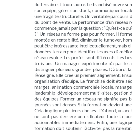
du terrain est toute autre. Le franchisé ouvre so
son équipe, gérer son stock, communiquer localem
une fragilité structurelle. Un véritable parcours
du point de vente. La performance d’un réseau r
commence jamais par la question : “Qu’est-ce qu’
?” Un réseau ne forme pas pour former. Il forme
montée en rentabilité, diminuer le turnover, homog
peut être intéressante intellectuellement, mais e
données terrain pour identifier les axes d’amélior
réseau évolue. Les profils sont différents. Les be
trois ans. Un manager expérimenté n’a pas les
distinguer plusieurs grandes phases. D’abord, la
l’enseigne. Elle crée un premier alignement. Ensu
organisation d’équipe. Le franchisé doit être séc
marges, animation commerciale locale, manageme
leadership, développement multi-sites, gestion d
des équipes Former un réseau ne signifie pas blo
journées sont denses. Si la formation devient une 
Cela implique plusieurs choses. D’abord, un accè
ne sont pas derrière un ordinateur toute la jou
actionnables immédiatement. Enfin, une logiqu
formation doit soutenir l’activité, pas la ralen