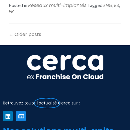
Réseaux multi-implantés
ENG
ES
Posted in
Tagged
,
,
FR
←
Older posts
Retrouvez toute
l'actualité
Cerca sur :