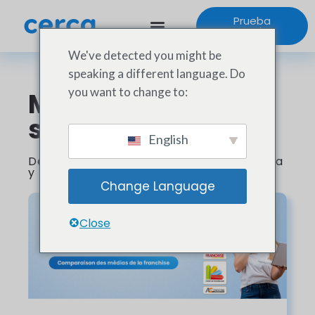
Prueba
gratuita
We've detected you might be
speaking a different language. Do
you want to change to:
Manténgase en
sintonía 📣
English
Descubra las últimas innovaciones Cerca
y noticias del sector de la franquicia
Change Language
Close