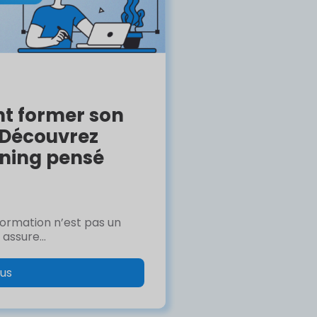
t former son
 Découvrez
rning pensé
formation n’est pas un
 assure...
lus