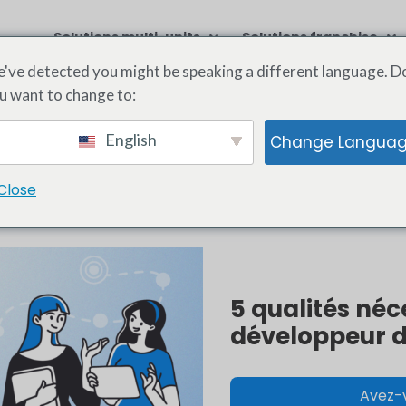
Solutions multi-units
Solutions franchise
've detected you might be speaking a different language. D
u want to change to:
📣
English
Change Langua
Close
a et les actualités du secteurs de la franchise !
5 qualités néc
développeur d
Avez-v