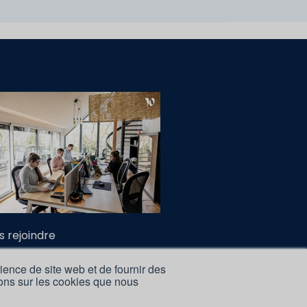
s rejoindre
ès Formations
ience de site web et de fournir des
 Partenaires
tions sur les cookies que nous
tions légales