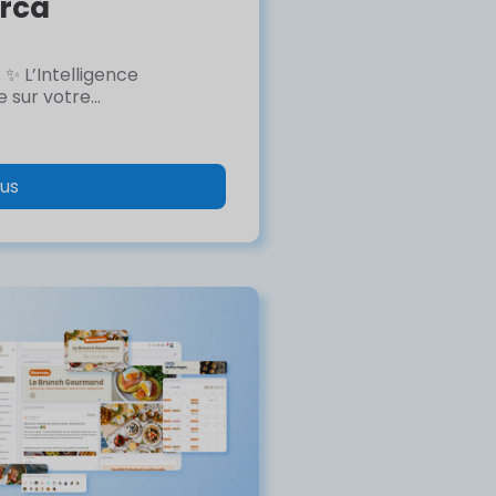
erca
 ✨ L’Intelligence
 sur votre...
lus