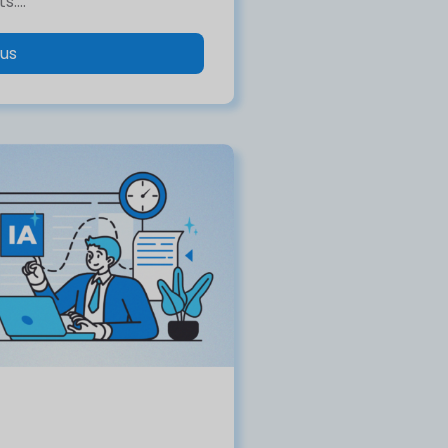
....
lus