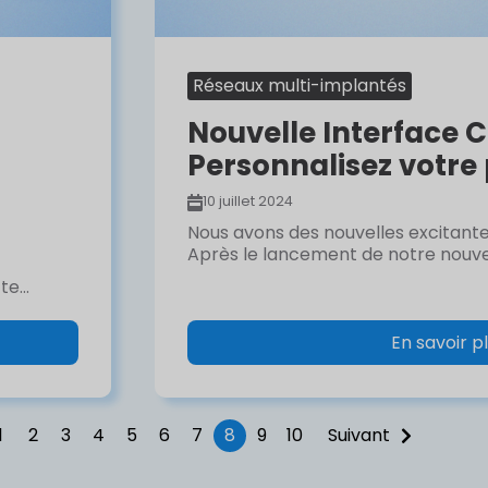
Réseaux multi-implantés
Nouvelle Interface C
Personnalisez votre 
10 juillet 2024
Nous avons des nouvelles excitante
Après le lancement de notre nouvell
e...
En savoir p
1
2
3
4
5
6
7
8
9
10
Suivant