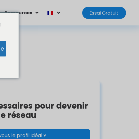
Essai Gratuit
Ressources
o
ge
essaires pour devenir
e réseau
ous le profil idéal ?