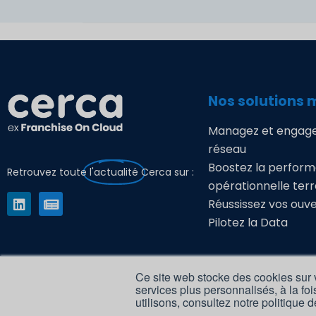
Nos solutions 
Managez et engage
réseau
Boostez la perfor
Retrouvez toute
l'actualité
Cerca sur :
opérationnelle terr
Réussissez vos ouv
Pilotez la Data
Nos solutions 
Ce site web stocke des cookies sur v
services plus personnalisés, à la foi
Séduisez et recrute
utilisons, consultez notre politique d