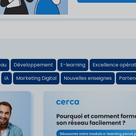
eau
Développement
E-learning
Excellence opérat
IA
Marketing Digital
Nouvelles enseignes
Parten