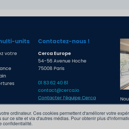
multi-units
Contactez-nous !
z votre
Cerca Europe
54-56 Avenue Hoche
mance
75008 Paris
ain
01 83 62 40 81
ertures
contact@cerca.io
Contacter l’équipe Cerca
Nou
Acc
franchise
otre ordinateur. Ces cookies permettent d'améliorer votre expér
Nos
s sur ce site et via d'autres médias. Pour obtenir plus d'informa
Men
z vos
e confidentialité.