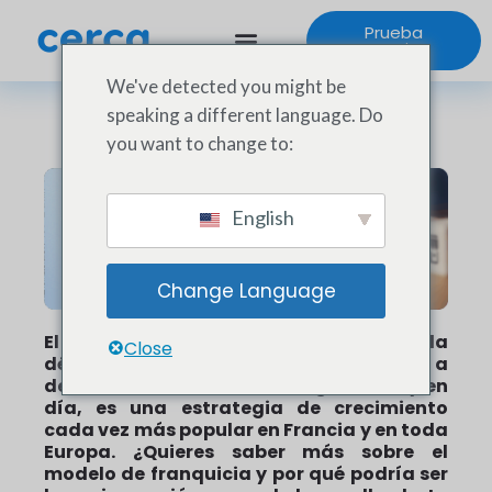
Prueba
gratuita
We've detected you might be
speaking a different language. Do
you want to change to:
English
Change Language
El concepto de franquicia surgió en la
Close
década de 1930 y realmente comenzó a
desarrollarse a finales del siglo XX. Hoy en
día, es una estrategia de crecimiento
cada vez más popular en Francia y en toda
Europa. ¿Quieres saber más sobre el
modelo de franquicia y por qué podría ser