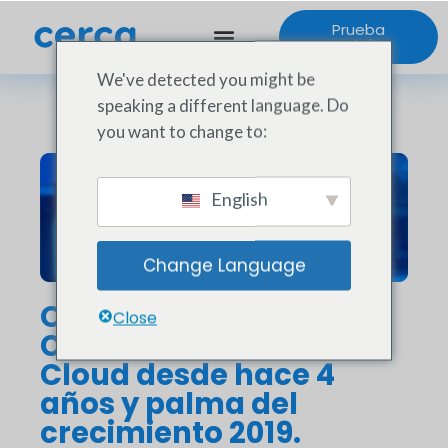
Prueba
gratuita
We've detected you might be
speaking a different language. Do
you want to change to:
English
Change Language
O’ Tacos, usuario de
Close
Cerca ex Franchise On
Cloud desde hace 4
años y palma del
crecimiento 2019.