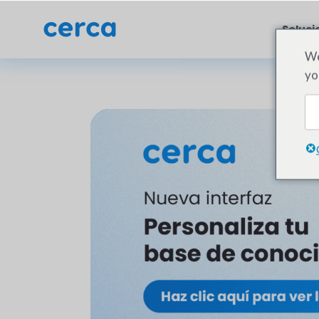
Soluci
We
yo