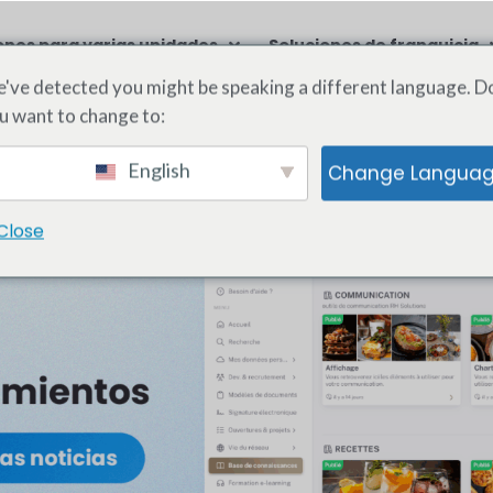
ones para varias unidades
Soluciones de franquicia
've detected you might be speaking a different language. D
u want to change to:
English
Change Langua
Close