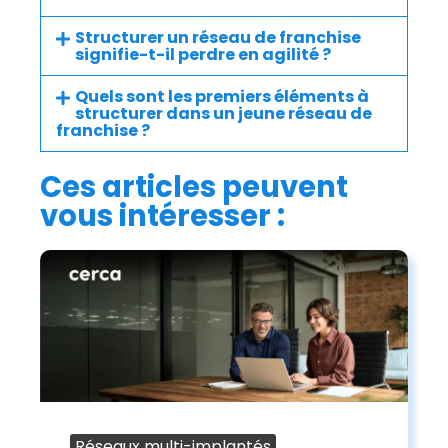
Structurer un réseau de franchise
signifie-t-il perdre en agilité ?
Quels sont les premiers éléments à
structurer dans un jeune réseau de
franchise ?
Ces articles peuvent
vous intéresser :
Réseaux multi-implantés