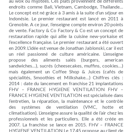
au wok ou mijotées. Ces plats proviennent de différents
endroits comme Bali, Vietnam, Cambodge, Thaïlande…
Le concept est né grâce à 3 amis à la suite d’un séjour en
Indonésie. Le premier restaurant est lancé en 2011 à
Grenoble. A ce jour, l’enseigne compte environ 20 points
de vente. Factory & Co Factory & Co est un concept de
restauration rapide qui allie la cuisine new-yorkaise et
l’excellence française. Le premier restaurant a été ouvert
en 2009. L’idée est venue de Jonathan Jablonski, car il est
un réel passionné de culture américaine. L’enseigne
propose des aliments salés (burgers, american
sandwiches…), sucrés (cheesecakes, muffins, cookies…)
mais également un Coffee Shop & Juices (cafés de
spécialités, Smoothies et Milkshake…) Chiffres clés :
2014 : date du lancement en franchise 21 implantations
FHV – FRANCE HYGIENE VENTILATION FHV –
FRANCE HYGIENE VENTILATION est spécialisée dans
l’entretien, la réparation, la maintenance et le contrôle
des systèmes de ventilation (VMC, hotte et
climatisation). L’enseigne assure la qualité de l’air chez les
professionnels et les particuliers. Elle a été créée en
2007. La franchise se lance en 2015. FHV – FRANCE
HYGIENE VENTILATION Le 17.45 propose au client de