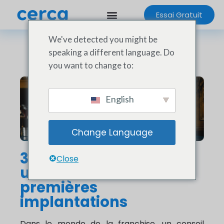
Essai Gratuit
We've detected you might be
speaking a different language. Do
you want to change to:
English
Change Language
3 erreurs qui fragilisent
Close
un réseau dès ses
premières
implantations
Dans le monde de la franchise, un conseil