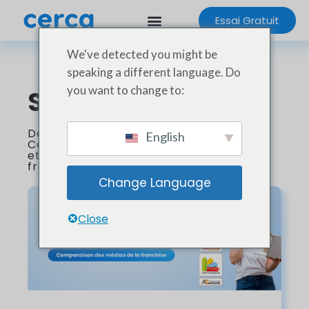
Essai Gratuit
We've detected you might be
speaking a different language. Do
you want to change to:
Stay Tuned 📣
Découvrez les dernières innovations
English
Cerca
et les actualités du secteurs de la
franchise !
Change Language
Close