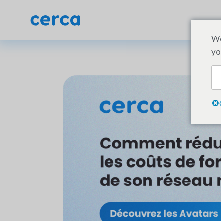
We
yo