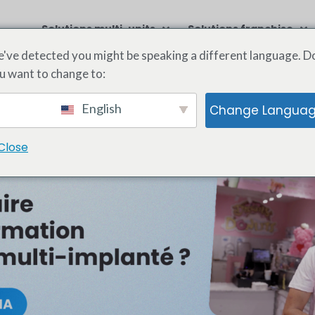
Solutions multi-units
Solutions franchise
've detected you might be speaking a different language. D
u want to change to:
English
Change Langua
Close