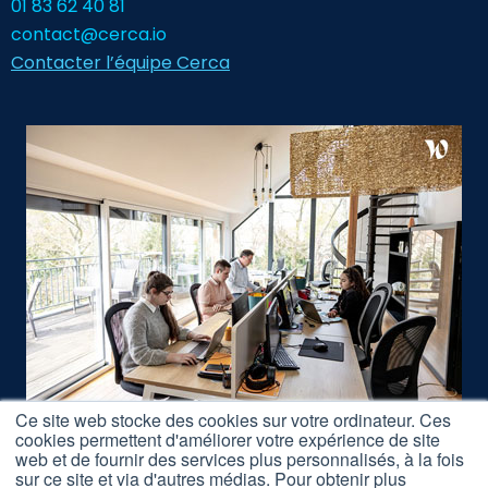
01 83 62 40 81
contact@cerca.io
Contacter l’équipe Cerca
Ce site web stocke des cookies sur votre ordinateur. Ces
cookies permettent d'améliorer votre expérience de site
Nous rejoindre
web et de fournir des services plus personnalisés, à la fois
sur ce site et via d'autres médias. Pour obtenir plus
Accès Formations