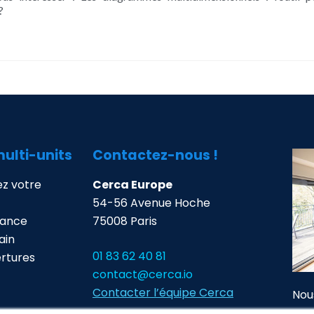
?
multi-units
Contactez-nous !
z votre
Cerca Europe
54-56 Avenue Hoche
mance
75008 Paris
ain
01 83 62 40 81
ertures
contact@cerca.io
Contacter l’équipe Cerca
Nou
Acc