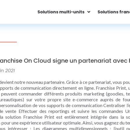
Solutions multi-units
Solutions fran
ranchise On Cloud signe un partenariat avec F
in 2021
devient notre nouveau partenaire. Grâce à ce partenariat, vous po
supports de communication directement en ligne. Franchise Print, 
 peuvent commander différents produits marketing (goodies, t
bureautiques) sur votre propre site e-commerce auprès de fou
personnalisation de vos supports de communication Centraliser 
de vente Effectuer des reportings et suivre les commandes Un
la solution Franchise Print est entièrement intégrée dans la
 pour une expérience utilisateur optimale. Ainsi, vous gagnez du te
us intéresser : Les diagrammes multidimensionnels : l’outil p