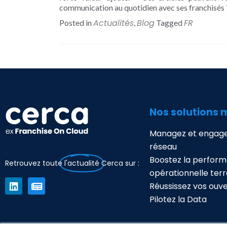
communication au quotidien avec ses franchisés 
Actualités
Blog
FR
Posted in
,
Tagged
Nos solutions 
Managez et engage
réseau
Boostez la perfor
Retrouvez toute
l'actualité
Cerca sur :
opérationnelle terr
Réussissez vos ouv
Pilotez la Data