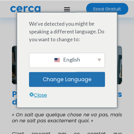
Essai Gratuit
We've detected you might be
speaking a different language. Do
you want to change to:
English
Change Language
Pourquoi auditer ses points
Close
de vente change tout ?
« On sait que quelque chose ne va pas, mais
on ne sait pas exactement quoi. »
C’est souvent par ce constat que