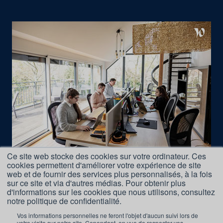
Ce site web stocke des cookies sur votre ordinateur. Ces
cookies permettent d'améliorer votre expérience de site
Nous rejoindre
web et de fournir des services plus personnalisés, à la fois
Accès Formations
sur ce site et via d'autres médias. Pour obtenir plus
d'informations sur les cookies que nous utilisons, consultez
Nos Partenaires
notre politique de confidentialité.
Mentions légales
Vos informations personnelles ne feront l'objet d'aucun suivi lors de
votre visite sur notre site. Cependant, en vue de respecter vos