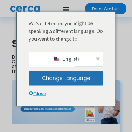
Essai Gratuit
We've detected you might be
speaking a different language. Do
you want to change to:
Stay Tuned 📣
Découvrez les dernières innovations
English
Cerca
et les actualités du secteurs de la
franchise !
Change Language
Close