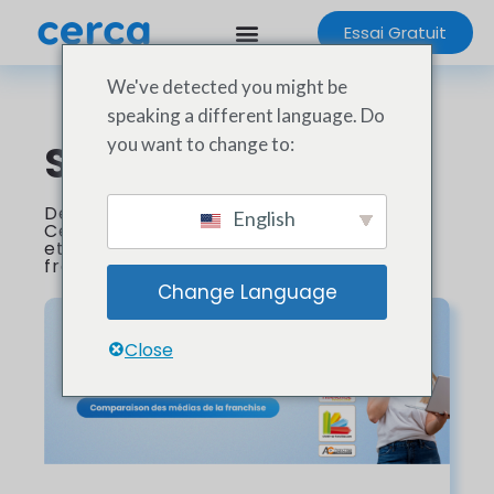
Essai Gratuit
We've detected you might be
speaking a different language. Do
you want to change to:
Stay Tuned 📣
Découvrez les dernières innovations
English
Cerca
et les actualités du secteurs de la
franchise !
Change Language
Close